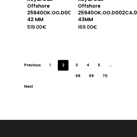
Offshore
Offshore
25940OK.OO.D002CA.01
25940OK.OO.D002CA.0
42 MM
43MM
519.00
€
169.00
€
Previous
1
2
3
4
5
…
68
69
70
Next