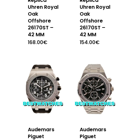
Replica
Replica
Uhren Royal
Uhren Royal
Oak
Oak
Offshore
Offshore
26170ST –
26170ST –
42 MM
42 MM
168.00
€
154.00
€
Audemars
Audemars
Piguet
Piguet