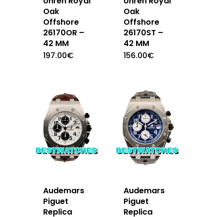
Uhren Royal
Uhren Royal
Oak
Oak
Offshore
Offshore
26170OR –
26170ST –
42 MM
42 MM
197.00
€
156.00
€
Audemars
Audemars
Piguet
Piguet
Replica
Replica