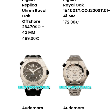
Replica
Royal Oak
Uhren Royal
15400ST.OO.1220ST.01-
Oak
41 MM
Offshore
172.00
€
26470SO –
42 MM
489.00
€
Audemars
Audemars