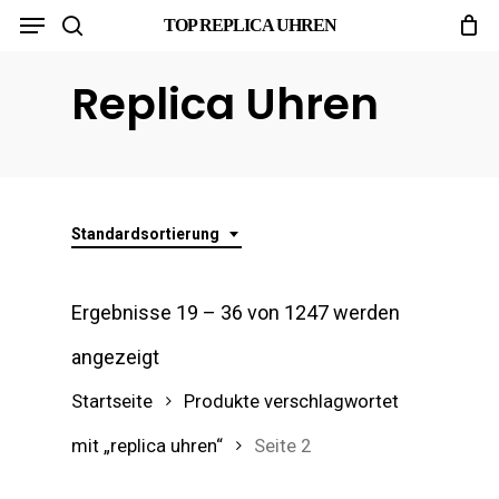
Menu
Skip
TOP REPLICA UHREN
search
to
Replica Uhren
main
content
Standardsortierung
Ergebnisse 19 – 36 von 1247 werden
angezeigt
Startseite
Produkte verschlagwortet
mit „replica uhren“
Seite 2