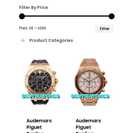
Filter By Price
Min.
Max.
Preis:
0€
—
620€
Filter
Preis
Preis
Product Categories
Audemars
Audemars
Piguet
Piguet