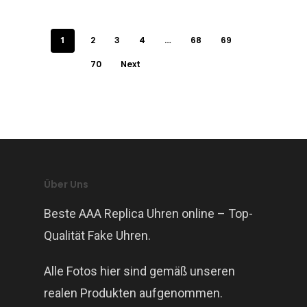
1
2
3
4
…
68
69
70
Next
Über Uns
Beste AAA Replica Uhren online – Top-
Qualität Fake Uhren.
Alle Fotos hier sind gemäß unseren
realen Produkten aufgenommen.