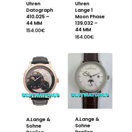
Uhren
Uhren
Datograph
Lange 1
410.025 –
Moon Phase
44 MM
139.032 –
44 MM
154.00
€
164.00
€
A.Lange &
A.Lange &
Sohne
Sohne