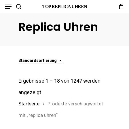
Menu
Skip
TOP REPLICA UHREN
search
to
Replica Uhren
main
content
Standardsortierung
Ergebnisse 1 – 18 von 1247 werden
angezeigt
Startseite
Produkte verschlagwortet
mit „replica uhren“