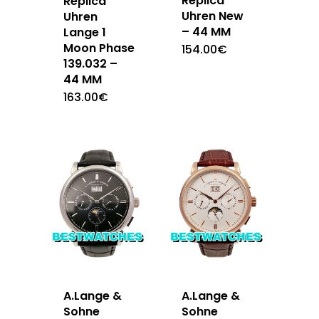
Replica
Replica
Uhren New
Uhren
– 44 MM
Lange 1
Moon Phase
154.00
€
139.032 –
44 MM
163.00
€
A.Lange &
A.Lange &
Sohne
Sohne