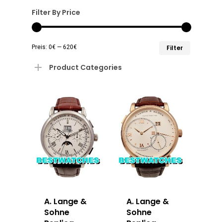
Filter By Price
Min.
Max.
Preis:
0€
—
620€
Filter
Preis
Preis
Product Categories
A. Lange &
A. Lange &
Sohne
Sohne