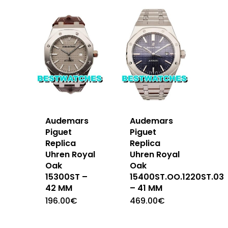
Audemars
Audemars
Piguet
Piguet
Replica
Replica
Uhren Royal
Uhren Royal
Oak
Oak
15300ST –
15400ST.OO.1220ST.03
42 MM
– 41 MM
196.00
€
469.00
€