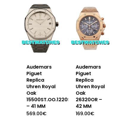
Audemars
Audemars
Piguet
Piguet
Replica
Replica
Uhren Royal
Uhren Royal
Oak
Oak
15500ST.OO.1220ST.04
26320OR –
– 41 MM
42 MM
569.00
€
169.00
€