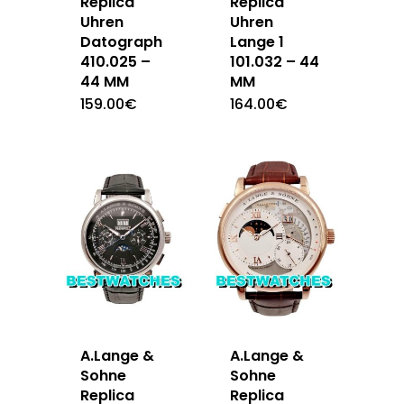
Replica
Replica
Uhren
Uhren
Datograph
Lange 1
410.025 –
101.032 – 44
44 MM
MM
159.00
€
164.00
€
A.Lange &
A.Lange &
Sohne
Sohne
Replica
Replica