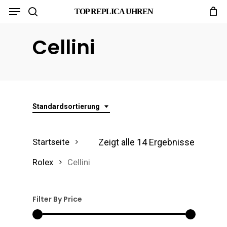
Menu
Skip
TOP REPLICA UHREN
search
to
Cellini
main
content
Standardsortierung
Zeigt alle 14 Ergebnisse
Startseite
Rolex
Cellini
Filter By Price