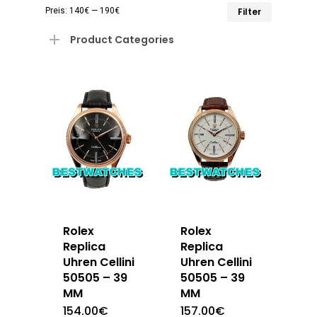
Min.
Max.
Preis:
140€
—
190€
Filter
Preis
Preis
Product Categories
Rolex
Rolex
Replica
Replica
Uhren Cellini
Uhren Cellini
50505 – 39
50505 – 39
MM
MM
154.00
€
157.00
€