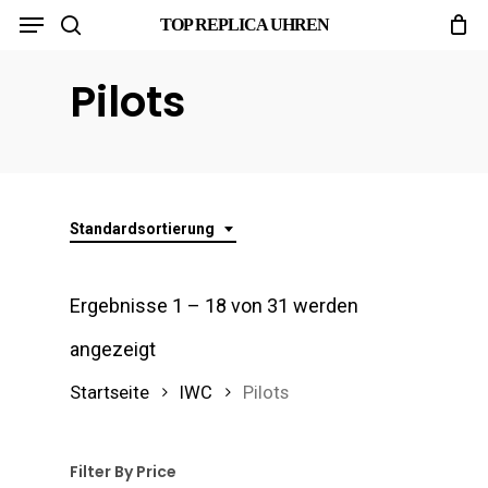
Menu
Skip
TOP REPLICA UHREN
search
to
Pilots
main
content
Standardsortierung
Ergebnisse 1 – 18 von 31 werden
angezeigt
Startseite
IWC
Pilots
Filter By Price