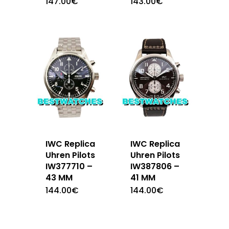
147.00
€
143.00
€
IWC Replica
IWC Replica
Uhren Pilots
Uhren Pilots
IW377710 –
IW387806 –
43 MM
41 MM
144.00
€
144.00
€