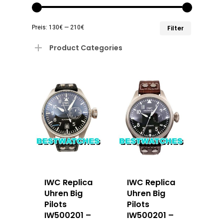
Min.
Max.
Preis:
130€
—
210€
Filter
Preis
Preis
Product Categories
IWC Replica
IWC Replica
Uhren Big
Uhren Big
Pilots
Pilots
IW500201 –
IW500201 –