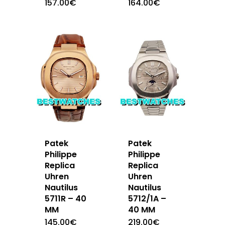
157.00
€
164.00
€
Patek
Patek
Philippe
Philippe
Replica
Replica
Uhren
Uhren
Nautilus
Nautilus
5711R – 40
5712/1A –
MM
40 MM
145.00
€
219.00
€