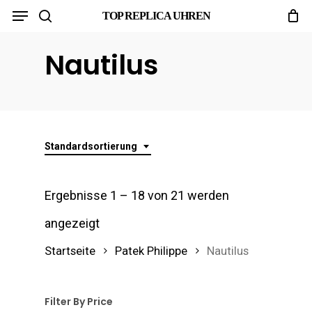
Menu
Skip
TOP REPLICA UHREN
search
to
Nautilus
main
content
Standardsortierung
Ergebnisse 1 – 18 von 21 werden
angezeigt
Startseite
Patek Philippe
Nautilus
Filter By Price