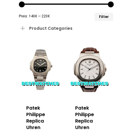
Min.
Max.
Preis:
140€
—
220€
Filter
Preis
Preis
Product Categories
Patek
Patek
Philippe
Philippe
Replica
Replica
Uhren
Uhren