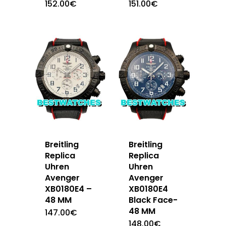
152.00
€
151.00
€
Breitling
Breitling
Replica
Replica
Uhren
Uhren
Avenger
Avenger
XB0180E4 –
XB0180E4
48 MM
Black Face-
48 MM
147.00
€
148.00
€