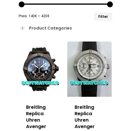
Min.
Max.
Preis:
140€
—
420€
Filter
Preis
Preis
Product Categories
Breitling
Breitling
Replica
Replica
Uhren
Uhren
Avenger
Avenger