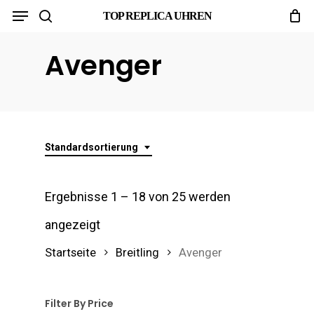
Menu
Skip
TOP REPLICA UHREN
search
to
Avenger
main
content
Standardsortierung
Ergebnisse 1 – 18 von 25 werden
angezeigt
Startseite
Breitling
Avenger
Filter By Price