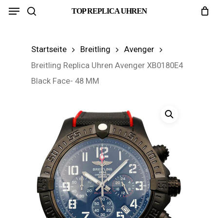
Menu
Skip
TOP REPLICA UHREN
search
to
main
Startseite
Breitling
Avenger
content
Breitling Replica Uhren Avenger XB0180E4
Black Face- 48 MM