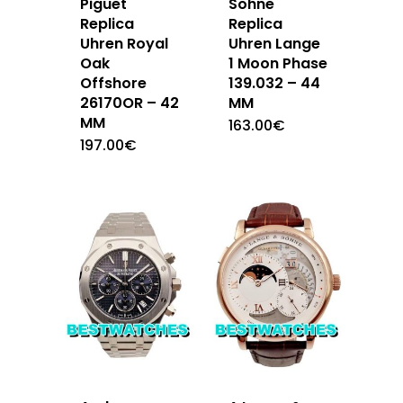
Piguet
Sohne
Replica
Replica
Uhren Royal
Uhren Lange
Oak
1 Moon Phase
Offshore
139.032 – 44
26170OR – 42
MM
MM
163.00
€
197.00
€