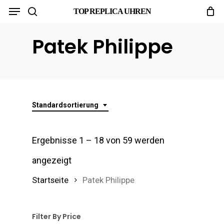
Menu
Skip
TOP REPLICA UHREN
search
to
Patek Philippe
main
content
Standardsortierung
Ergebnisse 1 – 18 von 59 werden
angezeigt
Startseite
Patek Philippe
Filter By Price