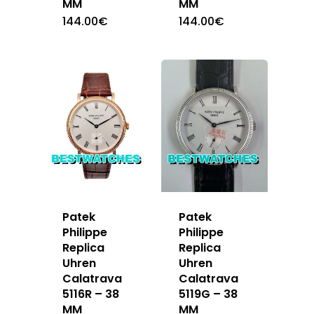
MM
MM
144.00
€
144.00
€
Patek
Patek
Philippe
Philippe
Replica
Replica
Uhren
Uhren
Calatrava
Calatrava
5116R – 38
5119G – 38
MM
MM