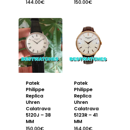
144.00
€
150.00
€
Patek
Patek
Philippe
Philippe
Replica
Replica
Uhren
Uhren
Calatrava
Calatrava
5120J – 38
5123R – 41
MM
MM
150.00
€
164.00
€