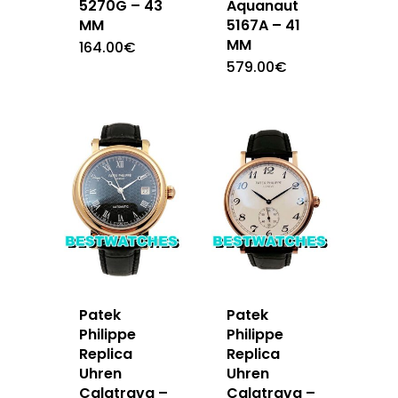
5270G – 43
Aquanaut
MM
5167A – 41
MM
164.00
€
579.00
€
Patek
Patek
Philippe
Philippe
Replica
Replica
Uhren
Uhren
Calatrava –
Calatrava –