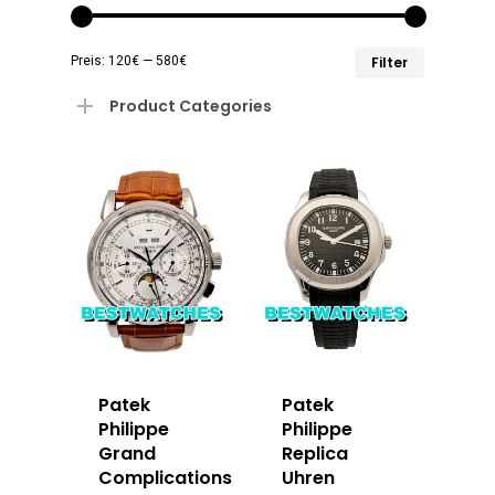
Min.
Max.
Preis:
120€
—
580€
Filter
Preis
Preis
Product Categories
Patek
Patek
Philippe
Philippe
Grand
Replica
Complications
Uhren