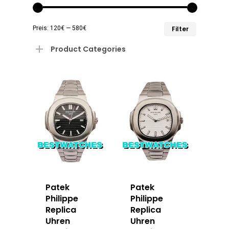
Min.
Max.
Preis:
120€
—
580€
Filter
Preis
Preis
Product Categories
Patek
Patek
Philippe
Philippe
Replica
Replica
Uhren
Uhren