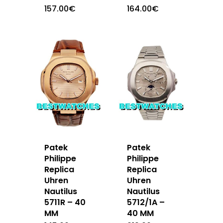
157.00
€
164.00
€
Patek
Patek
Philippe
Philippe
Replica
Replica
Uhren
Uhren
Nautilus
Nautilus
5711R – 40
5712/1A –
MM
40 MM