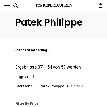
Menu
Skip
TOP REPLICA UHREN
search
to
Patek Philippe
main
content
Standardsortierung
Ergebnisse 37 – 54 von 59 werden
angezeigt
Startseite
Patek Philippe
Seite 3
Filter By Price