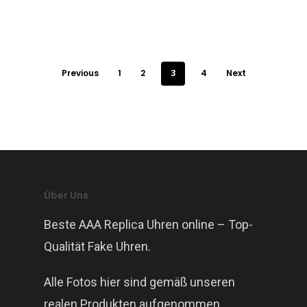
Previous
1
2
3
4
Next
Über Uns
Beste AAA Replica Uhren online – Top-
Qualität Fake Uhren.
Alle Fotos hier sind gemäß unseren
realen Produkten aufgenommen.