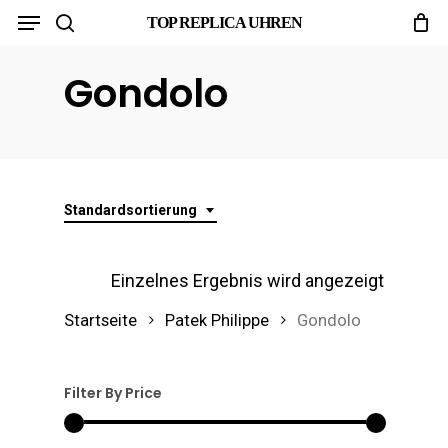
Menu
Skip
TOP REPLICA UHREN
search
to
Gondolo
main
content
Standardsortierung
Einzelnes Ergebnis wird angezeigt
Startseite
Patek Philippe
Gondolo
Filter By Price