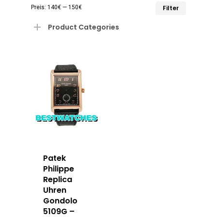
Min.
Max.
Preis:
140€
—
150€
Filter
Preis
Preis
Product Categories
Patek
Philippe
Replica
Uhren
Gondolo
5109G –