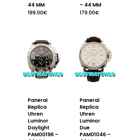
44 MM
– 44 MM
199.00
€
179.00
€
Panerai
Panerai
Replica
Replica
Uhren
Uhren
Luminor
Luminor
Daylight
Due
PAM00196 –
PAM01046 –