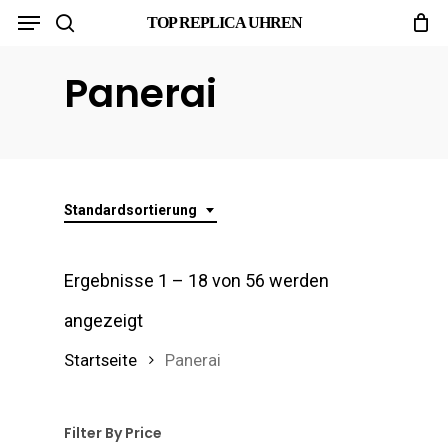
Menu
Skip
TOP REPLICA UHREN
search
to
Panerai
main
content
Standardsortierung
Ergebnisse 1 – 18 von 56 werden
angezeigt
Startseite
Panerai
Filter By Price