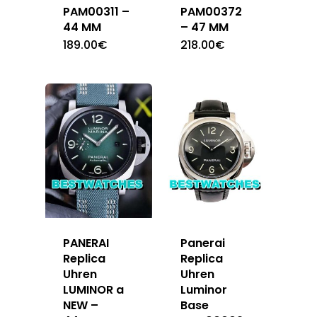
PAM00311 –
PAM00372
44 MM
– 47 MM
189.00
€
218.00
€
PANERAI
Panerai
Replica
Replica
Uhren
Uhren
LUMINOR a
Luminor
NEW –
Base