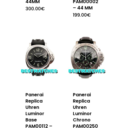
44MM
PAM00002
– 44 MM
300.00
€
199.00
€
Panerai
Panerai
Replica
Replica
Uhren
Uhren
Luminor
Luminor
Base
Chrono
PAM00112 –
PAM00250