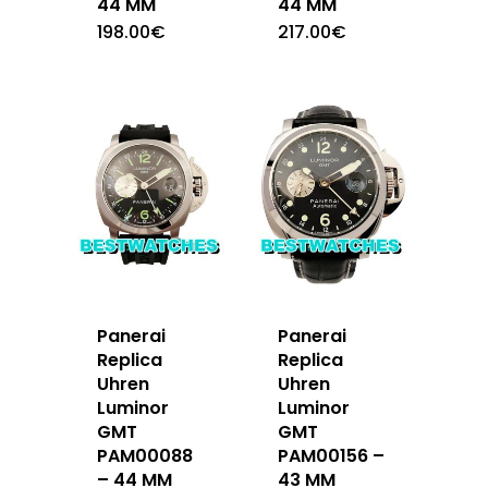
44 MM
44 MM
198.00
€
217.00
€
Panerai
Panerai
Replica
Replica
Uhren
Uhren
Luminor
Luminor
GMT
GMT
PAM00088
PAM00156 –
– 44 MM
43 MM