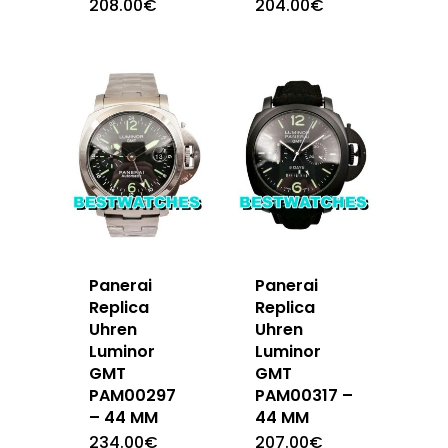
208.00
€
204.00
€
Panerai
Panerai
Replica
Replica
Uhren
Uhren
Luminor
Luminor
GMT
GMT
PAM00297
PAM00317 –
– 44 MM
44 MM
234.00
€
207.00
€