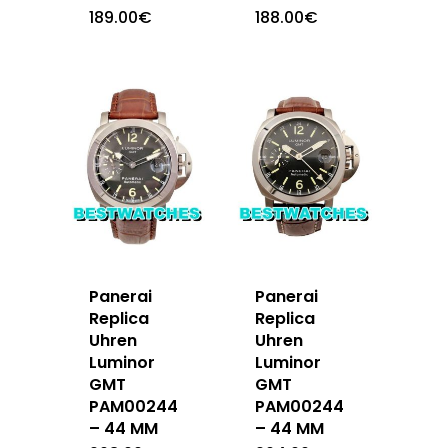
189.00
€
188.00
€
Panerai
Panerai
Replica
Replica
Uhren
Uhren
Luminor
Luminor
GMT
GMT
PAM00244
PAM00244
– 44 MM
– 44 MM