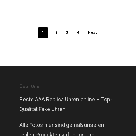
1
2
3
4
Next
Über Uns
Beste AAA Replica Uhren online – Top-
Qualität Fake Uhren.
Alle Fotos hier sind gemäß unseren
realen Produkten aufgenommen.