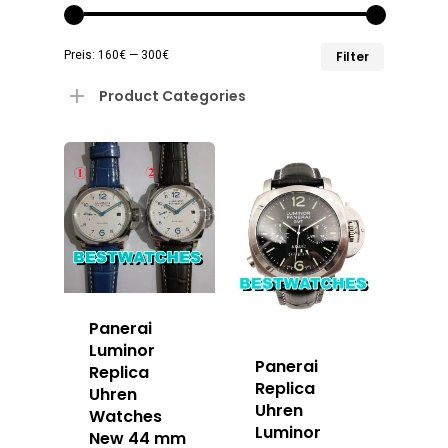
Min.
Max.
Preis:
160€
—
300€
Filter
Preis
Preis
Product Categories
Panerai
Luminor
Panerai
Replica
Replica
Uhren
Uhren
Watches
Luminor
New 44 mm