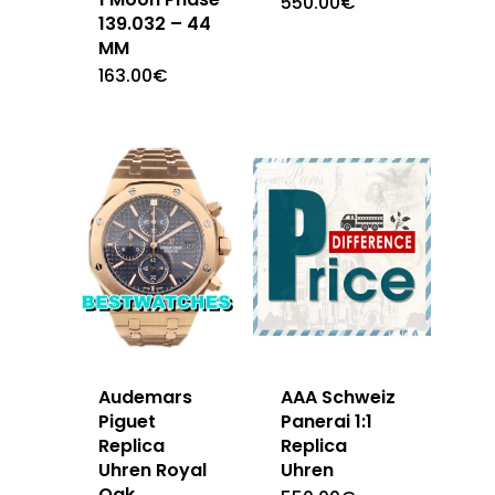
550.00
€
139.032 – 44
MM
163.00
€
Audemars
AAA Schweiz
Piguet
Panerai 1:1
Replica
Replica
Uhren Royal
Uhren
Oak