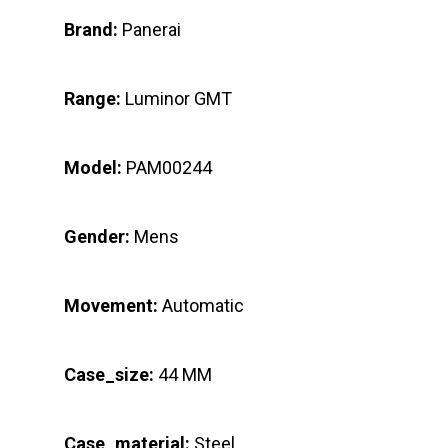
Brand:
Panerai
Range:
Luminor GMT
Model:
PAM00244
Gender:
Mens
Movement:
Automatic
Case_size:
44 MM
Case_material:
Steel