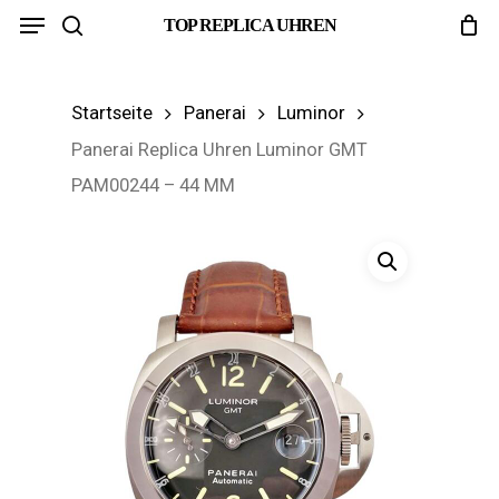
Menu
Skip
TOP REPLICA UHREN
search
to
main
Startseite
Panerai
Luminor
content
Panerai Replica Uhren Luminor GMT
PAM00244 – 44 MM