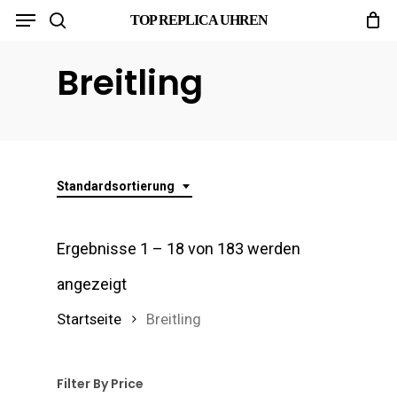
Menu
Skip
TOP REPLICA UHREN
search
to
Breitling
main
content
Standardsortierung
Ergebnisse 1 – 18 von 183 werden
angezeigt
Startseite
Breitling
Filter By Price