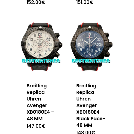
152.00
€
151.00
€
Breitling
Breitling
Replica
Replica
Uhren
Uhren
Avenger
Avenger
XB0180E4 –
XB0180E4
48 MM
Black Face-
48 MM
147.00
€
148.00
€