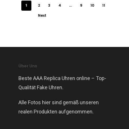
1
2
3
4
…
9
10
11
Next
Über Uns
Beste AAA Replica Uhren online – Top-
Qualität Fake Uhren.
Alle Fotos hier sind gemäß unseren
realen Produkten aufgenommen.