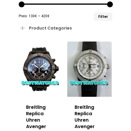
Min.
Max.
Preis:
130€
—
420€
Filter
Preis
Preis
Product Categories
Breitling
Breitling
Replica
Replica
Uhren
Uhren
Avenger
Avenger