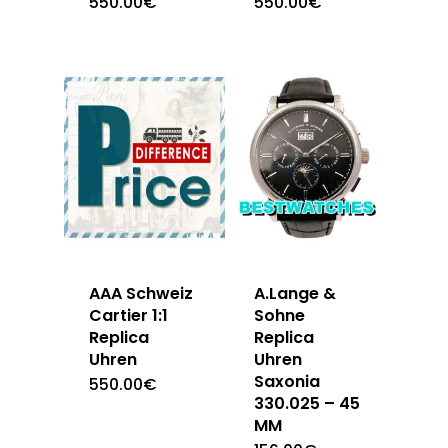
550.00
€
550.00
€
AAA Schweiz
A.Lange &
Cartier 1:1
Sohne
Replica
Replica
Uhren
Uhren
Saxonia
550.00
€
330.025 – 45
MM