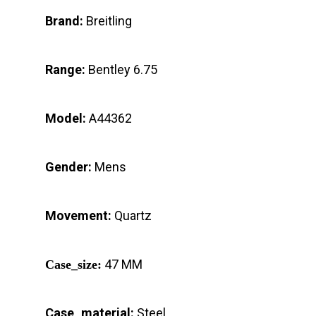
Brand:
Breitling
Range:
Bentley 6.75
Model:
A44362
Gender:
Mens
Movement:
Quartz
47 MM
Case_size:
Case_material:
Steel