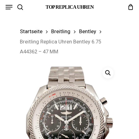
Menu
Skip
TOP REPLICA UHREN
search
to
main
Startseite
Breitling
Bentley
content
Breitling Replica Uhren Bentley 6.75
A44362 – 47 MM