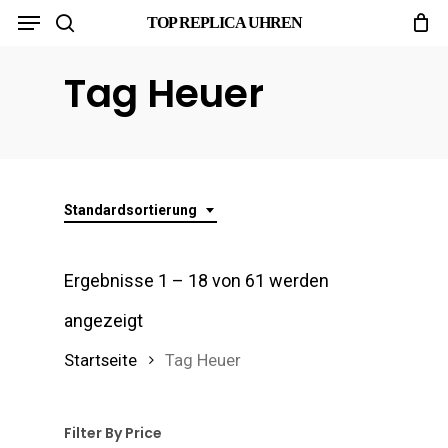
Menu
Skip
TOP REPLICA UHREN
search
to
Tag Heuer
main
content
Standardsortierung
Ergebnisse 1 – 18 von 61 werden
angezeigt
Startseite
Tag Heuer
Filter By Price