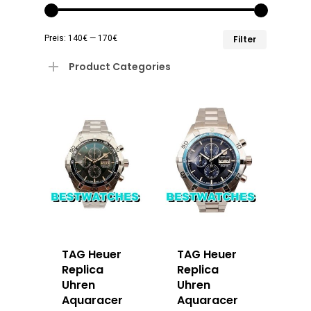
Min.
Max.
Preis:
140€
—
170€
Filter
Preis
Preis
Product Categories
TAG Heuer
TAG Heuer
Replica
Replica
Uhren
Uhren
Aquaracer
Aquaracer