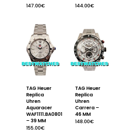
147.00
€
144.00
€
TAG Heuer
TAG Heuer
Replica
Replica
Uhren
Uhren
Aquaracer
Carrera –
WAF1111.BA0801
46 MM
– 39 MM
148.00
€
155.00
€