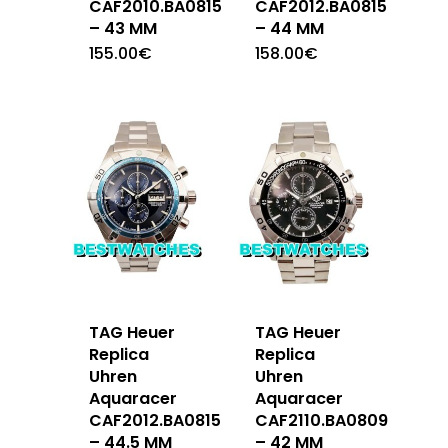
CAF2010.BA0815
CAF2012.BA0815
– 43 MM
– 44 MM
155.00
€
158.00
€
TAG Heuer
TAG Heuer
Replica
Replica
Uhren
Uhren
Aquaracer
Aquaracer
CAF2012.BA0815
CAF2110.BA0809
– 44.5 MM
– 42 MM