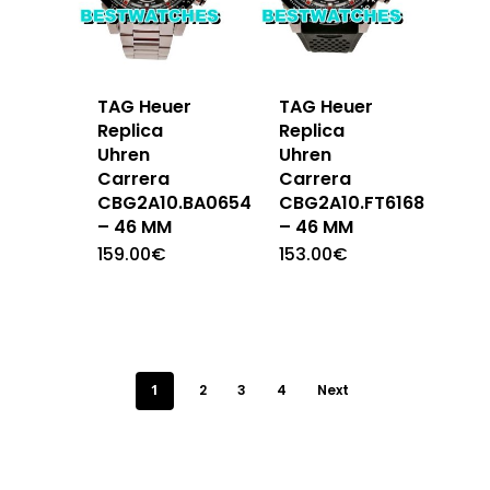
TAG Heuer
TAG Heuer
Replica
Replica
Uhren
Uhren
Carrera
Carrera
CBG2A10.BA0654
CBG2A10.FT6168
– 46 MM
– 46 MM
159.00
€
153.00
€
1
2
3
4
Next