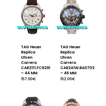
TAG Heuer
TAG Heuer
Replica
Replica
Uhren
Uhren
Carrera
Carrera
CAR2111.FC6291
CAR2A1W.BA0703
– 44 MM
– 46 MM
157.00
€
152.00
€