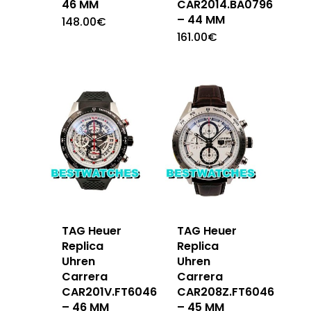
46 MM
CAR2014.BA0796
– 44 MM
148.00
€
161.00
€
TAG Heuer
TAG Heuer
Replica
Replica
Uhren
Uhren
Carrera
Carrera
CAR201V.FT6046
CAR208Z.FT6046
– 46 MM
– 45 MM