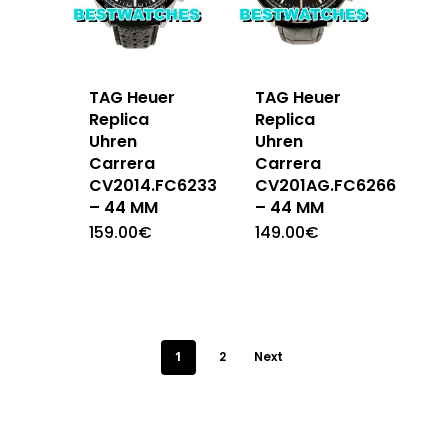
TAG Heuer
TAG Heuer
Replica
Replica
Uhren
Uhren
Carrera
Carrera
CV2014.FC6233
CV201AG.FC6266
– 44 MM
– 44 MM
159.00
€
149.00
€
1
2
Next