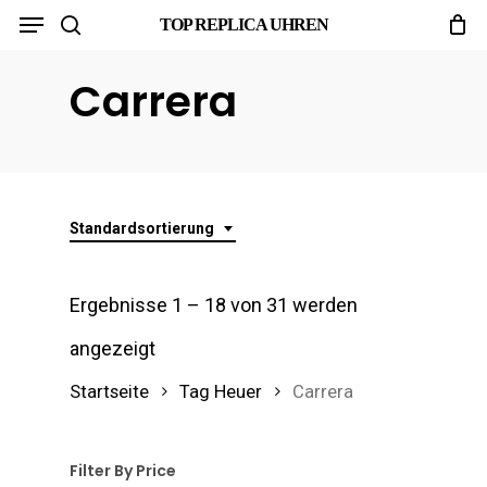
Menu
Skip
TOP REPLICA UHREN
search
to
Carrera
main
content
Standardsortierung
Ergebnisse 1 – 18 von 31 werden
angezeigt
Startseite
Tag Heuer
Carrera
Filter By Price