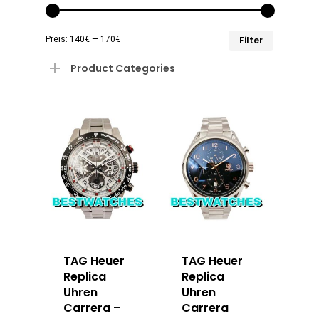
Min.
Max.
Preis:
140€
—
170€
Filter
Preis
Preis
Product Categories
TAG Heuer
TAG Heuer
Replica
Replica
Uhren
Uhren
Carrera –
Carrera