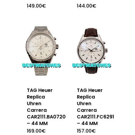
149.00
€
144.00
€
TAG Heuer
TAG Heuer
Replica
Replica
Uhren
Uhren
Carrera
Carrera
CAR2111.BA0720
CAR2111.FC6291
– 44 MM
– 44 MM
169.00
€
157.00
€