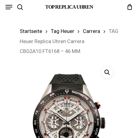
Menu
Skip
TOP REPLICA UHREN
search
to
main
Startseite
Tag Heuer
Carrera
TAG
content
Heuer Replica Uhren Carrera
CBG2A10.FT6168 – 46 MM