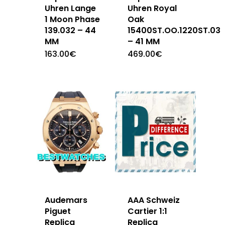
Uhren Lange
Uhren Royal
1 Moon Phase
Oak
139.032 – 44
15400ST.OO.1220ST.03
MM
– 41 MM
163.00
€
469.00
€
Audemars
AAA Schweiz
Piguet
Cartier 1:1
Replica
Replica