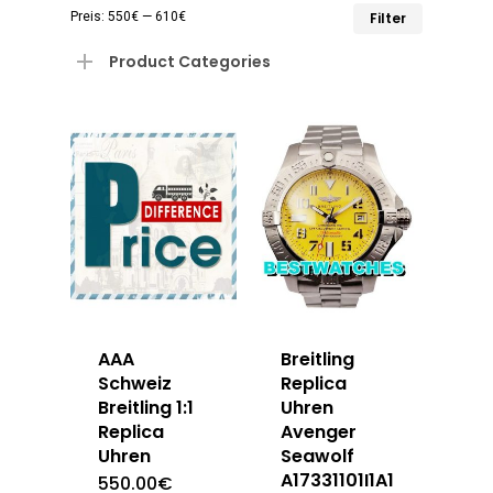
Min.
Max.
Preis:
550€
—
610€
Filter
Preis
Preis
Product Categories
AAA
Breitling
Schweiz
Replica
Breitling 1:1
Uhren
Replica
Avenger
Uhren
Seawolf
A17331101I1A1
550.00
€