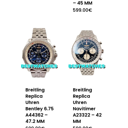
– 45 MM
599.00
€
Breitling
Breitling
Replica
Replica
Uhren
Uhren
Bentley 6.75
Navitimer
A44362 –
A23322 – 42
47.2 MM
MM