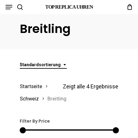
Menu
Skip
TOP REPLICA UHREN
search
to
Breitling
main
content
Standardsortierung
Zeigt alle 4 Ergebnisse
Startseite
Schweiz
Breitling
Filter By Price