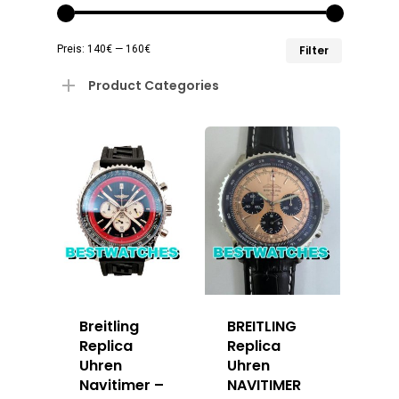
Min.
Max.
Preis:
140€
—
160€
Filter
Preis
Preis
Product Categories
Breitling
BREITLING
Replica
Replica
Uhren
Uhren
Navitimer –
NAVITIMER