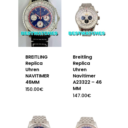
BREITLING
Breitling
Replica
Replica
Uhren
Uhren
NAVITIMER
Navitimer
46MM
A23322 – 46
MM
150.00
€
147.00
€