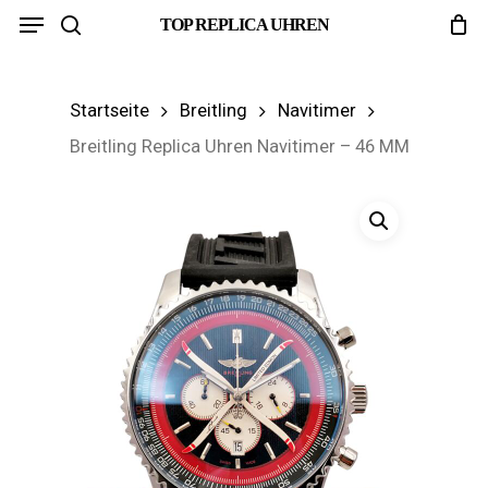
Menu
Skip
TOP REPLICA UHREN
search
to
main
Startseite
Breitling
Navitimer
content
Breitling Replica Uhren Navitimer – 46 MM