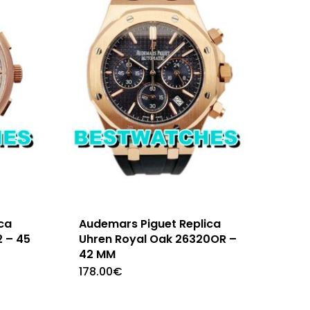
ca
Audemars Piguet Replica
 – 45
Uhren Royal Oak 26320OR –
42 MM
178.00
€