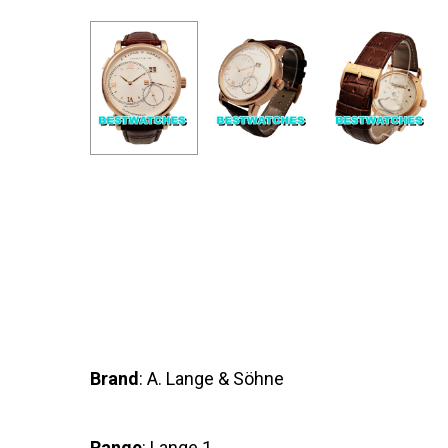
Brand
: A. Lange & Söhne
Range
: Lange 1