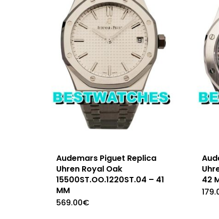
Audemars Piguet Replica
Aud
Uhren Royal Oak
Uhr
15500ST.OO.1220ST.04 – 41
42 
MM
179.
569.00
€