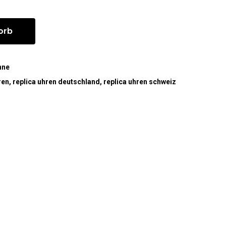
orb
hne
ren
,
replica uhren deutschland
,
replica uhren schweiz