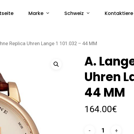
Marke
Schweiz
tseite
Kontaktiere
ohne Replica Uhren Lange 1 101.032 – 44 MM
A. Lang
Uhren La
44 MM
164.00
€