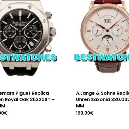
emars Piguet Replica
A.Lange & Sohne Repli
en Royal Oak 26320ST –
Uhren Saxonia 330.032
MM
MM
00
€
159.00
€