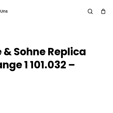
search
 Uns
e & Sohne Replica
nge 1 101.032 –