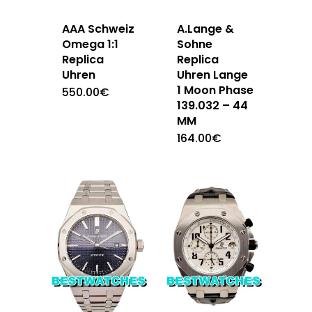
AAA Schweiz
A.Lange &
Omega 1:1
Sohne
Replica
Replica
Uhren
Uhren Lange
1 Moon Phase
550.00
€
139.032 – 44
MM
164.00
€