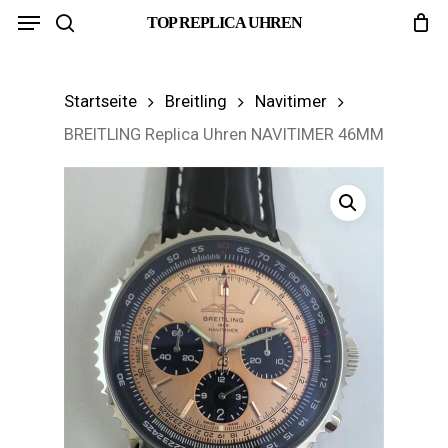
Menu
Skip
TOP REPLICA UHREN
search
to
main
Startseite
Breitling
Navitimer
content
BREITLING Replica Uhren NAVITIMER 46MM