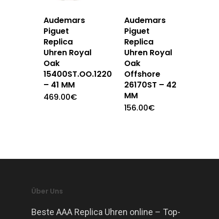
Audemars
Audemars
Piguet
Piguet
Replica
Replica
Uhren Royal
Uhren Royal
Oak
Oak
15400ST.OO.1220ST.03
Offshore
– 41 MM
26170ST – 42
MM
469.00
€
156.00
€
Über Uns
Beste AAA Replica Uhren online – Top-