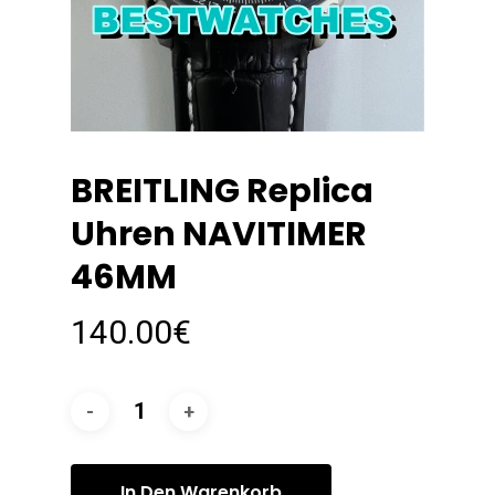
BREITLING Replica
Uhren NAVITIMER
46MM
140.00
€
In Den Warenkorb