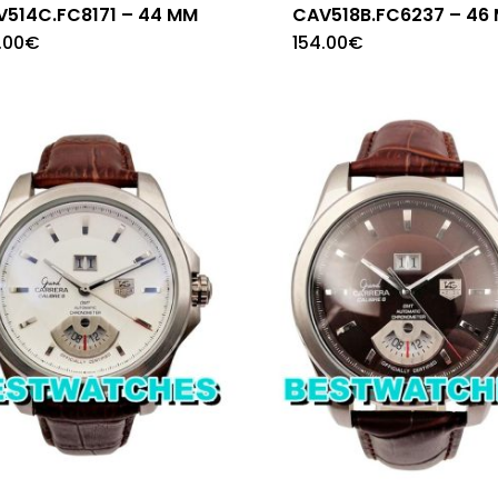
V514C.FC8171 – 44 MM
CAV518B.FC6237 – 46
.00
€
154.00
€