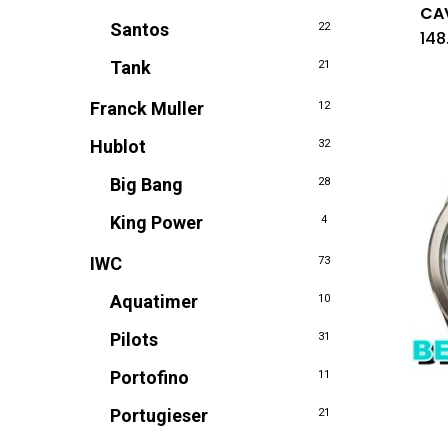
CA
Santos
22
148
Tank
21
Franck Muller
12
Hublot
32
Big Bang
28
King Power
4
IWC
73
Aquatimer
10
Pilots
31
Portofino
11
Portugieser
21