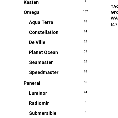
Kasten
9
TAG
Gr
Omega
137
WA
Aqua Terra
18
147
Constellation
14
De Ville
23
Planet Ocean
39
Seamaster
25
Speedmaster
18
Panerai
56
Luminor
44
Radiomir
6
Submersible
6