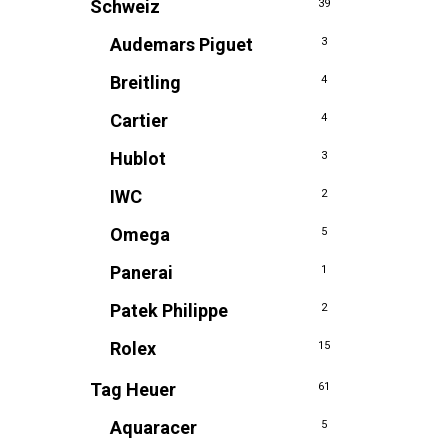
Schweiz
39
Audemars Piguet
3
Breitling
4
Cartier
4
Hublot
3
IWC
2
Omega
5
Panerai
1
Patek Philippe
2
Rolex
15
Tag Heuer
61
Aquaracer
5