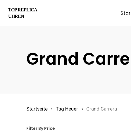
Skip
TOP REPLICA
Star
to
UHREN
main
content
Grand Carre
Hit enter to search or ESC to close
Startseite
Tag Heuer
Grand Carrera
Filter By Price