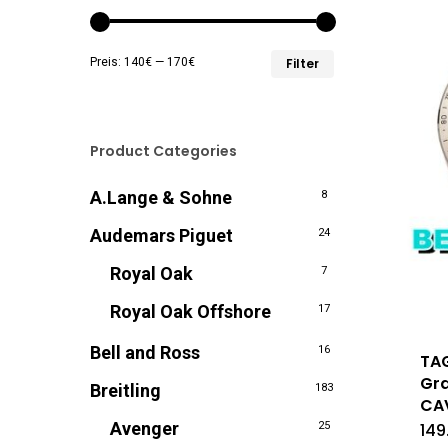
Min.
Max.
Preis:
140€
—
170€
Filter
Preis
Preis
Product Categories
A.Lange & Sohne
8
Audemars Piguet
24
Royal Oak
7
Royal Oak Offshore
17
Bell and Ross
16
TAG
Gr
Breitling
183
CAV
Avenger
25
149