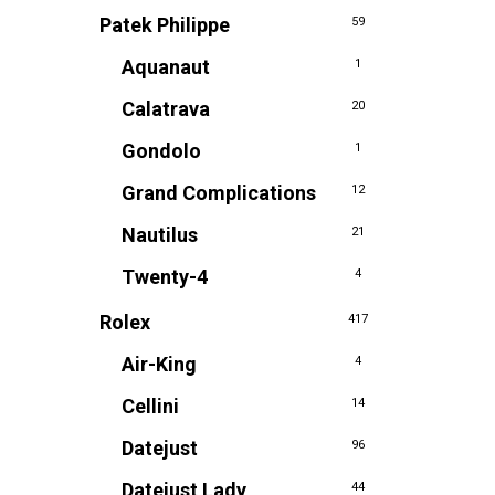
Patek Philippe
59
Aquanaut
1
Calatrava
20
Gondolo
1
Grand Complications
12
Nautilus
21
Twenty-4
4
Rolex
417
Air-King
4
Cellini
14
Datejust
96
Datejust Lady
44