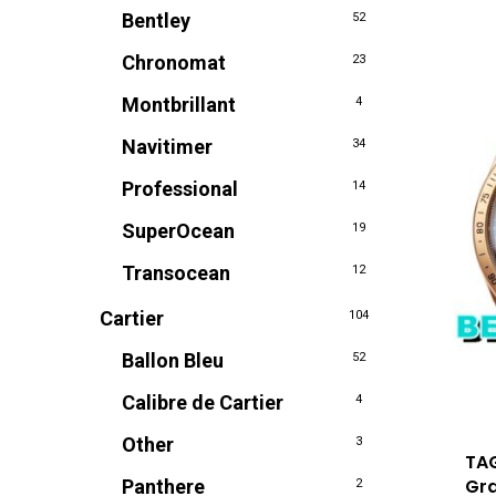
Bentley
52
Chronomat
23
Montbrillant
4
Navitimer
34
Professional
14
SuperOcean
19
Transocean
12
Cartier
104
Ballon Bleu
52
Calibre de Cartier
4
Other
3
TAG
Gr
Panthere
2