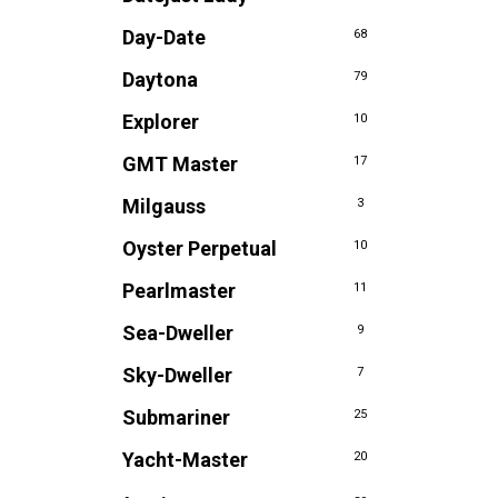
Day-Date
68
Daytona
79
Explorer
10
GMT Master
17
Milgauss
3
Oyster Perpetual
10
Pearlmaster
11
Sea-Dweller
9
Sky-Dweller
7
Submariner
25
Yacht-Master
20