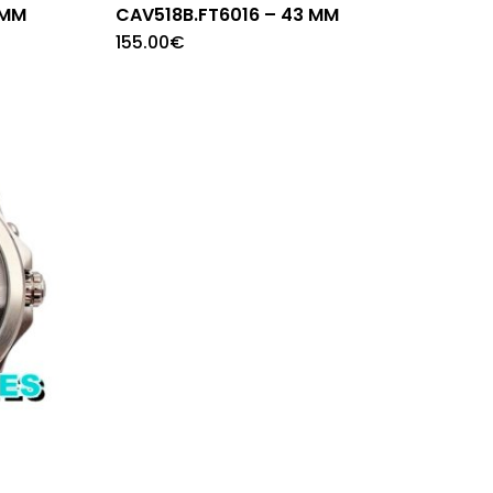
 MM
CAV518B.FT6016 – 43 MM
155.00
€