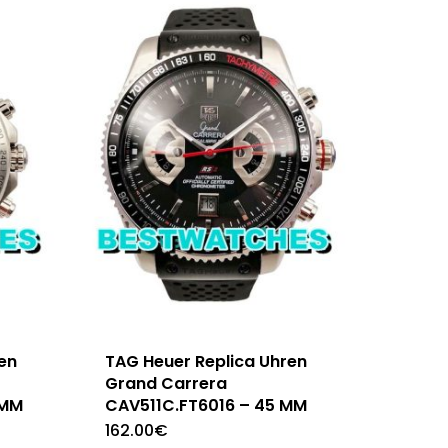
en
TAG Heuer Replica Uhren
Grand Carrera
 MM
CAV511C.FT6016 – 45 MM
162.00
€