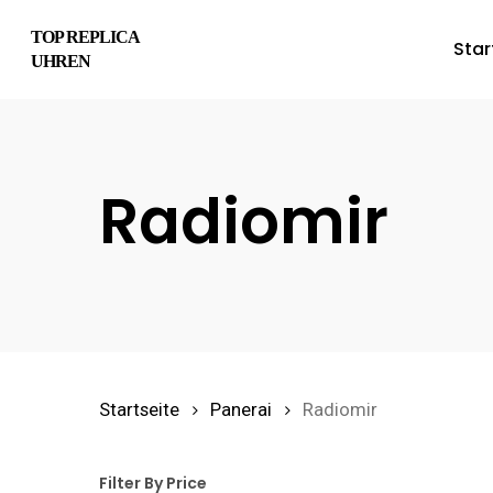
Skip
TOP REPLICA
Star
to
UHREN
main
content
Radiomir
Hit enter to search or ESC to close
Startseite
Panerai
Radiomir
Filter By Price