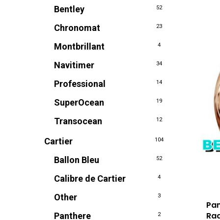
Bentley
52
Chronomat
23
Montbrillant
4
Navitimer
34
Professional
14
SuperOcean
19
Transocean
12
Cartier
104
Ballon Bleu
52
Calibre de Cartier
4
Other
3
Pan
Ra
Panthere
2