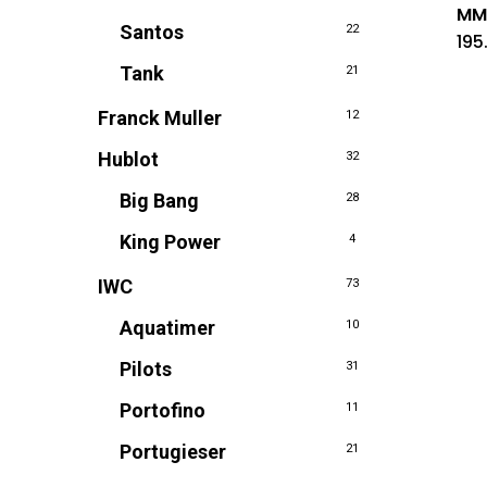
M
Santos
22
195
Tank
21
Franck Muller
12
Hublot
32
Big Bang
28
King Power
4
IWC
73
Aquatimer
10
Pilots
31
Portofino
11
Portugieser
21