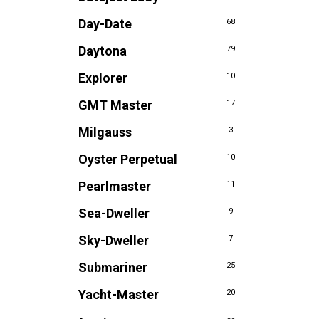
Day-Date
68
Daytona
79
Explorer
10
GMT Master
17
Milgauss
3
Oyster Perpetual
10
Pearlmaster
11
Sea-Dweller
9
Sky-Dweller
7
Submariner
25
Yacht-Master
20