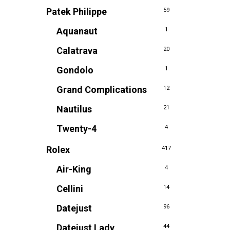
Patek Philippe
59
Aquanaut
1
Calatrava
20
Gondolo
1
Grand Complications
12
Nautilus
21
Twenty-4
4
Rolex
417
Air-King
4
Cellini
14
Datejust
96
Datejust Lady
44