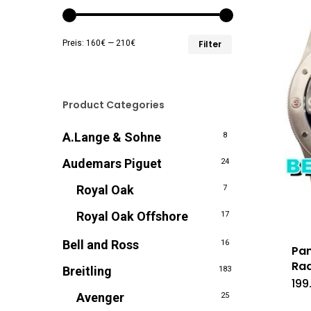
Min.
Max.
Preis:
160€
—
210€
Filter
Preis
Preis
Product Categories
A.Lange & Sohne
8
Audemars Piguet
24
Royal Oak
7
Royal Oak Offshore
17
Bell and Ross
16
Pan
Ra
Breitling
183
199
Avenger
25