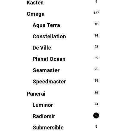
Kasten
9
Omega
137
Aqua Terra
18
Constellation
14
De Ville
23
Planet Ocean
39
Seamaster
25
Speedmaster
18
Panerai
56
Luminor
44
Radiomir
6
Submersible
6