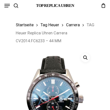
Menu
Skip
TOP REPLICA UHREN
search
to
main
Startseite
Tag Heuer
Carrera
TAG
content
Heuer Replica Uhren Carrera
CV2014.FC6233 – 44 MM