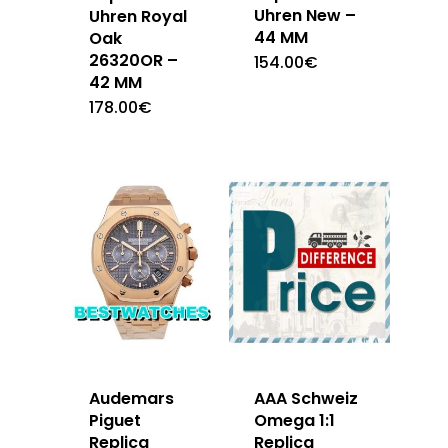
Uhren New –
Uhren Royal
44 MM
Oak
26320OR –
154.00
€
42 MM
178.00
€
Audemars
AAA Schweiz
Piguet
Omega 1:1
Replica
Replica