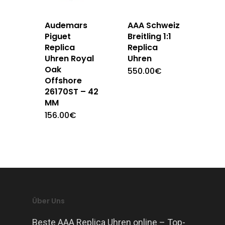
Audemars
AAA Schweiz
Piguet
Breitling 1:1
Replica
Replica
Uhren Royal
Uhren
Oak
550.00
€
Offshore
26170ST – 42
MM
156.00
€
Über Uns
Beste AAA Replica Uhren online – Top-