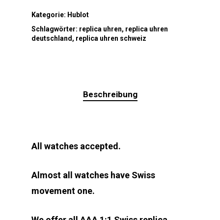
Kategorie:
Hublot
Schlagwörter:
replica uhren
,
replica uhren
deutschland
,
replica uhren schweiz
Beschreibung
All watches accepted.
Almost all watches have Swiss
movement one.
We offer all AAA 1:1 Swiss replica