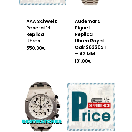
AAA Schweiz
Audemars
Panerai 1:1
Piguet
Replica
Replica
Uhren
Uhren Royal
Oak 26320ST
550.00
€
– 42 MM
181.00
€