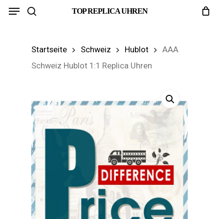
Menu
Skip
TOP REPLICA UHREN
search
to
main
Startseite
Schweiz
Hublot
AAA
content
Schweiz Hublot 1:1 Replica Uhren