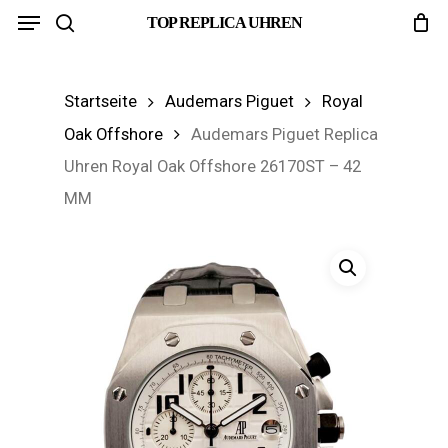
Menu
Skip
TOP REPLICA UHREN
search
to
main
Startseite
Audemars Piguet
Royal
content
Oak Offshore
Audemars Piguet Replica
Uhren Royal Oak Offshore 26170ST – 42
MM