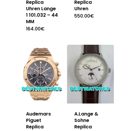
Replica
Replica
Uhren Lange
Uhren
1 101.032 – 44
550.00
€
MM
164.00
€
A.Lange &
Audemars
Sohne
Piguet
Replica
Replica