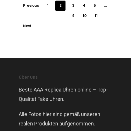
Previous
1
2
3
4
5
…
9
10
11
Next
Über Uns
Beste AAA Replica Uhren online – Top-
Qualität Fake Uhren.
Alle Fotos hier sind gemäß unseren
realen Produkten aufgenommen.