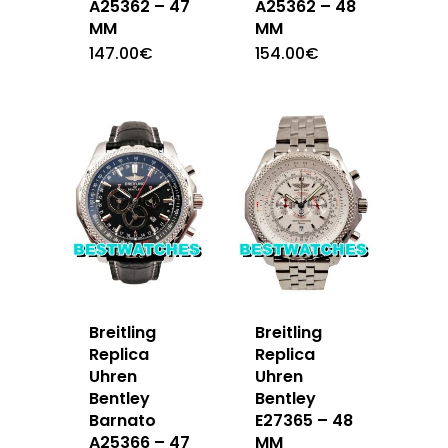
A25362 – 47
A25362 – 48
MM
MM
147.00
€
154.00
€
Breitling
Breitling
Replica
Replica
Uhren
Uhren
Bentley
Bentley
Barnato
E27365 – 48
A25366 – 47
MM