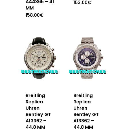
A44365 – 41
153.00
€
MM
158.00
€
Breitling
Breitling
Replica
Replica
Uhren
Uhren
Bentley GT
Bentley GT
A13362 –
A13362 –
44.8 MM
44.8 MM