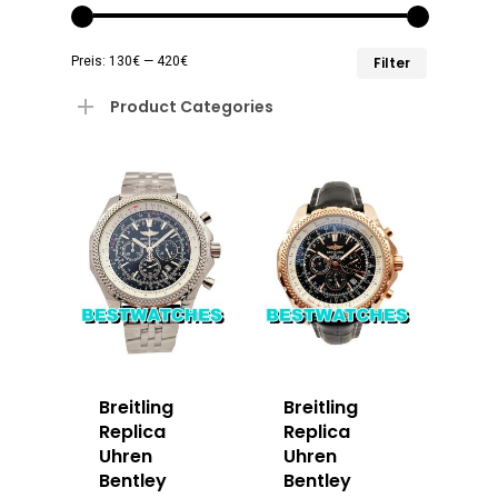
Min.
Max.
Preis:
130€
—
420€
Filter
Preis
Preis
Product Categories
Breitling
Breitling
Replica
Replica
Uhren
Uhren
Bentley
Bentley