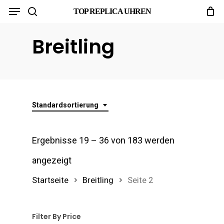
Menu
Skip
TOP REPLICA UHREN
search
to
Breitling
main
content
Standardsortierung
Ergebnisse 19 – 36 von 183 werden
angezeigt
Startseite
Breitling
Seite 2
Filter By Price