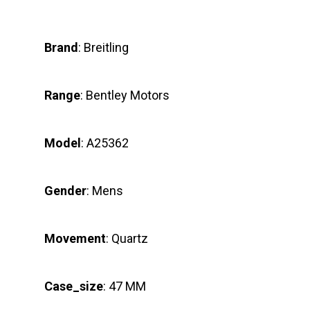
Brand
: Breitling
Range
: Bentley Motors
Model
: A25362
Gender
: Mens
Movement
: Quartz
Case_size
: 47 MM