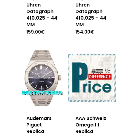
Uhren
Uhren
Datograph
Datograph
410.025 – 44
410.025 – 44
MM
MM
159.00
€
154.00
€
Audemars
AAA Schweiz
Piguet
Omega 1:1
Replica
Replica