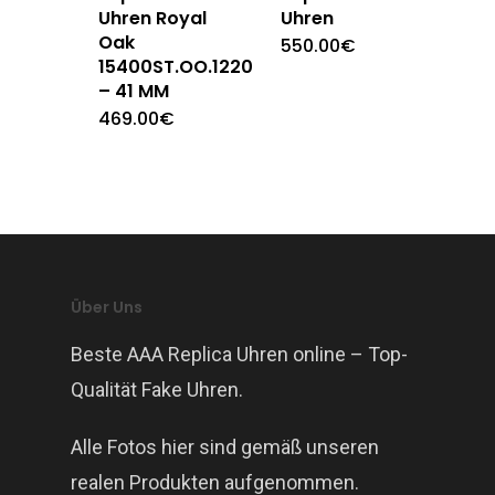
Uhren Royal
Uhren
Oak
550.00
€
15400ST.OO.1220ST.03
– 41 MM
469.00
€
Über Uns
Beste AAA Replica Uhren online – Top-
Qualität Fake Uhren.
Alle Fotos hier sind gemäß unseren
realen Produkten aufgenommen.