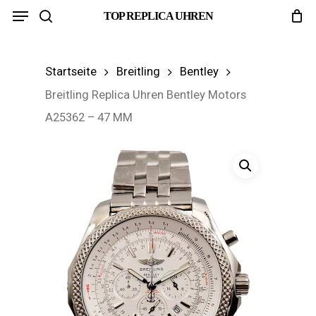
Menu
Skip
TOP REPLICA UHREN
search
to
main
Startseite
Breitling
Bentley
content
Breitling Replica Uhren Bentley Motors
A25362 – 47 MM