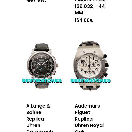
550.00
€
139.032 – 44
MM
164.00
€
A.Lange &
Audemars
Sohne
Piguet
Replica
Replica
Uhren
Uhren Royal
Datograph
Oak