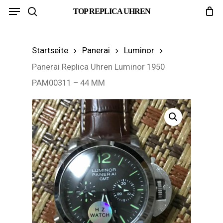
Menu
Skip
TOP REPLICA UHREN
search
to
main
Startseite
Panerai
Luminor
content
Panerai Replica Uhren Luminor 1950
PAM00311 – 44 MM