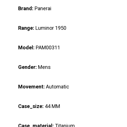
Brand:
Panerai
Range:
Luminor 1950
Model:
PAM00311
Gender:
Mens
Movement:
Automatic
Case_size:
44 MM
Case_material:
Titanium