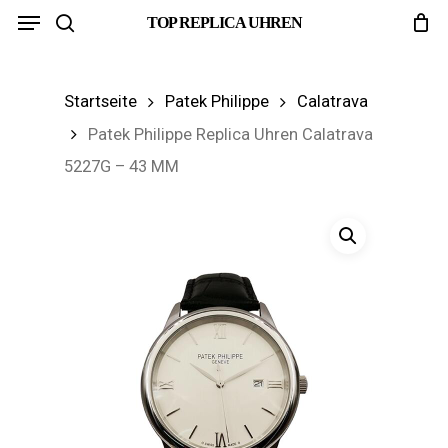
Menu
Skip
TOP REPLICA UHREN
search
to
main
Startseite
Patek Philippe
Calatrava
content
Patek Philippe Replica Uhren Calatrava
5227G – 43 MM