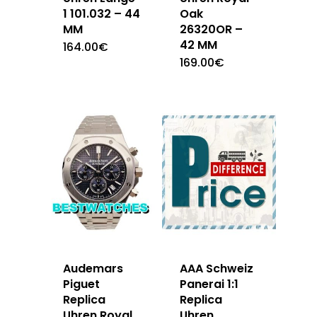
1 101.032 – 44
Oak
MM
26320OR –
42 MM
164.00
€
169.00
€
Audemars
AAA Schweiz
Piguet
Panerai 1:1
Replica
Replica
Uhren Royal
Uhren