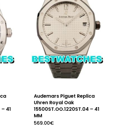
ica
Audemars Piguet Replica
Uhren Royal Oak
 – 41
15500ST.OO.1220ST.04 – 41
MM
569.00
€