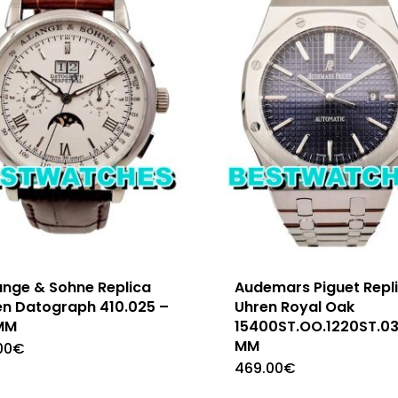
ange & Sohne Replica
Audemars Piguet Repl
en Datograph 410.025 –
Uhren Royal Oak
MM
15400ST.OO.1220ST.03
MM
00
€
469.00
€