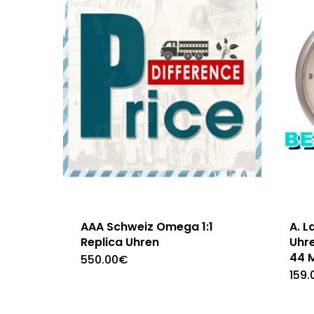
AAA Schweiz Omega 1:1
A. L
Replica Uhren
Uhr
44 
550.00
€
159.