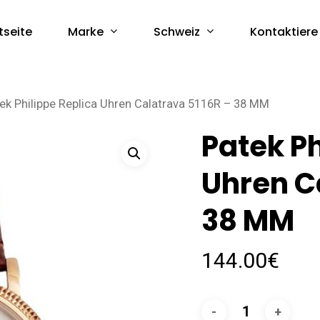
Marke
Schweiz
tseite
Kontaktiere
ek Philippe Replica Uhren Calatrava 5116R – 38 MM
Patek Ph
Uhren C
38 MM
144.00
€