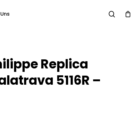
search
 Uns
ilippe Replica
alatrava 5116R –