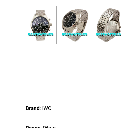
Brand
: IWC
Range
: Pilots