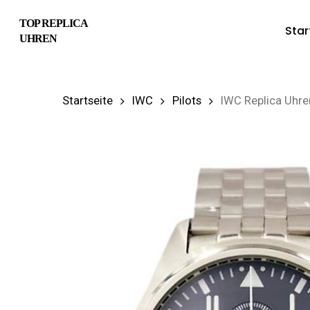
Skip
TOP REPLICA
Star
to
UHREN
main
content
Startseite
IWC
Pilots
IWC Replica Uhre
Hit enter to search or ESC to close