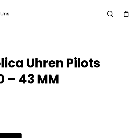
search
 Uns
ica Uhren Pilots
0 – 43 MM