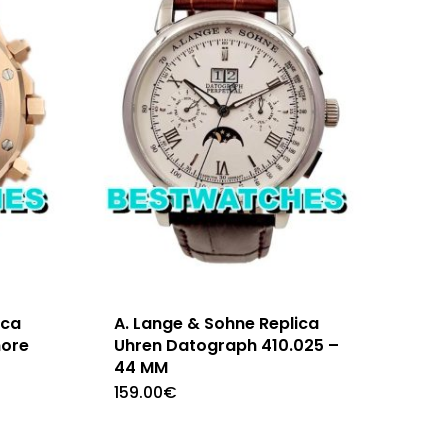
ica
A. Lange & Sohne Replica
hore
Uhren Datograph 410.025 –
44 MM
159.00
€