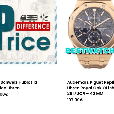
Schweiz Hublot 1:1
Audemars Piguet Repl
ica Uhren
Uhren Royal Oak Offs
26170OR – 42 MM
.00
€
197.00
€