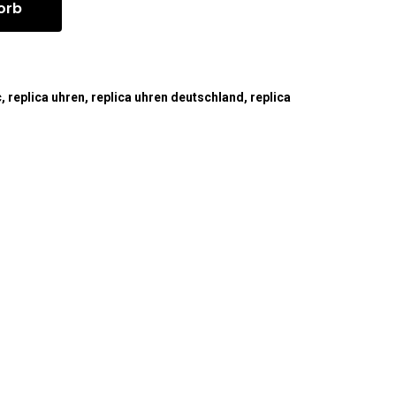
orb
c
,
replica uhren
,
replica uhren deutschland
,
replica