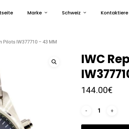
Marke
Schweiz
tseite
Kontaktiere
n Pilots IW377710 – 43 MM
IWC Repl
IW37771
144.00
€