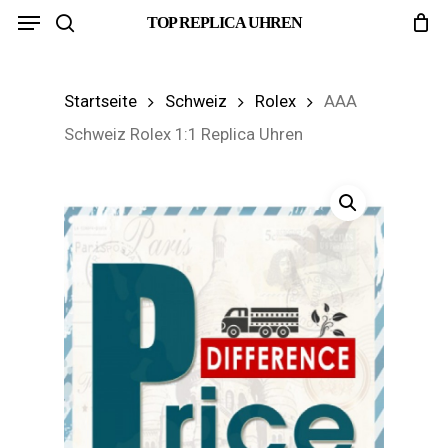
Menu
Skip
TOP REPLICA UHREN
search
to
main
Startseite
Schweiz
Rolex
AAA
content
Schweiz Rolex 1:1 Replica Uhren