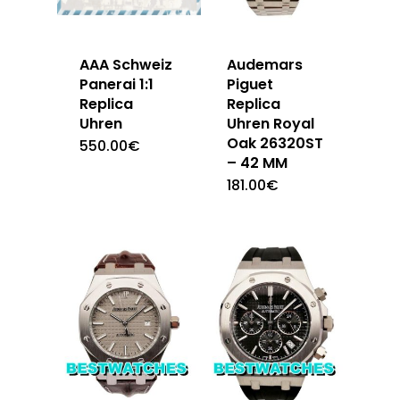
AAA Schweiz
Audemars
Panerai 1:1
Piguet
Replica
Replica
Uhren
Uhren Royal
Oak 26320ST
550.00
€
– 42 MM
181.00
€