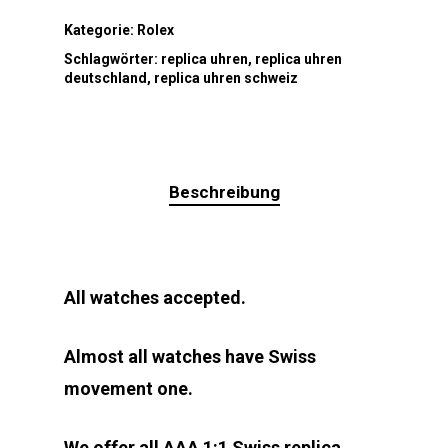
Kategorie:
Rolex
Schlagwörter:
replica uhren
,
replica uhren
deutschland
,
replica uhren schweiz
Beschreibung
All watches accepted.
Almost all watches have Swiss
movement one.
We offer all AAA 1:1 Swiss replica