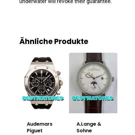
underwater will revoke their guarantee.
Ähnliche Produkte
A.Lange &
Audemars
Sohne
Piguet