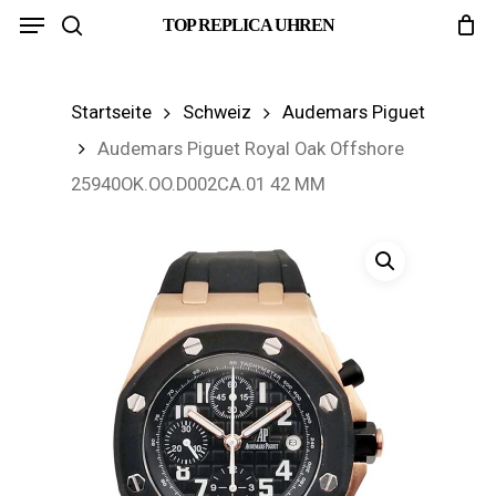
Menu
Skip
TOP REPLICA UHREN
search
to
main
Startseite
Schweiz
Audemars Piguet
content
Audemars Piguet Royal Oak Offshore
25940OK.OO.D002CA.01 42 MM