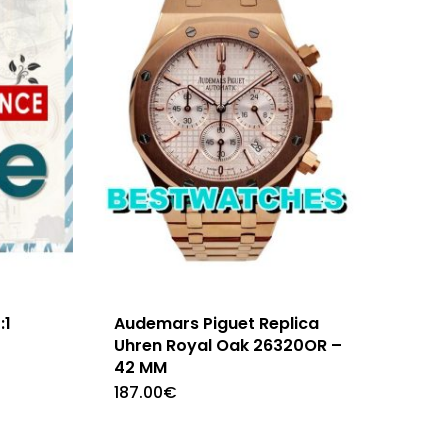
:1
Audemars Piguet Replica
Uhren Royal Oak 26320OR –
42 MM
187.00
€