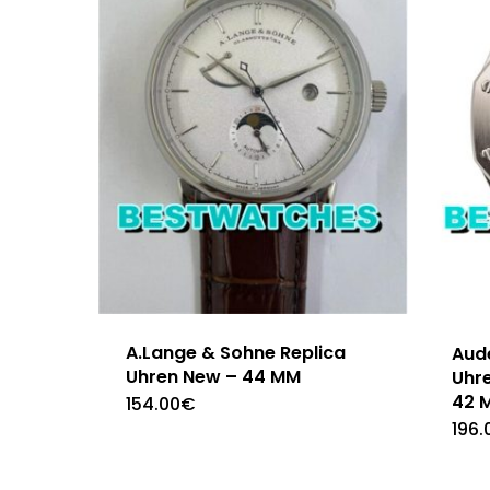
A.Lange & Sohne Replica
Aud
Uhren New – 44 MM
Uhr
42 
154.00
€
196.