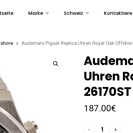
Marke
Schweiz
tseite
Kontaktiere
fshore
Audemars Piguet Replica Uhren Royal Oak Offsho
Audemar
Uhren R
26170ST
187.00
€