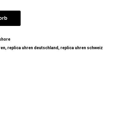
orb
shore
ren
,
replica uhren deutschland
,
replica uhren schweiz