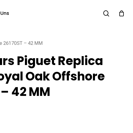
search
 Uns
re 26170ST – 42 MM
s Piguet Replica
oyal Oak Offshore
 – 42 MM