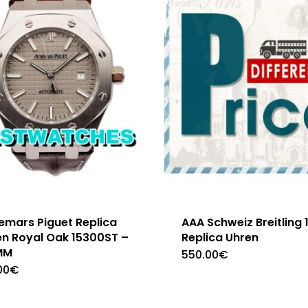
emars Piguet Replica
AAA Schweiz Breitling 1
en Royal Oak 15300ST –
Replica Uhren
MM
550.00
€
00
€