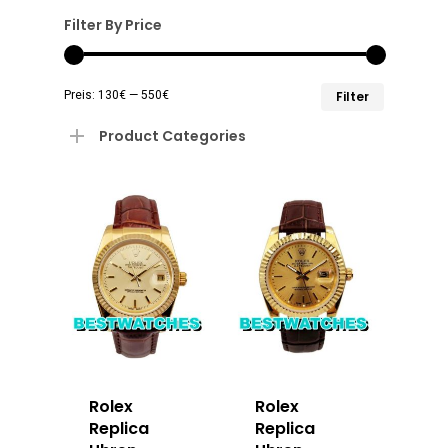
Filter By Price
Min.
Max.
Preis:
130€
—
550€
Filter
Preis
Preis
Product Categories
Rolex
Rolex
Replica
Replica