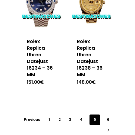
Rolex
Rolex
Replica
Replica
Uhren
Uhren
Datejust
Datejust
16234 – 36
16238 – 36
MM
MM
151.00
€
148.00
€
Previous
1
2
3
4
5
6
7