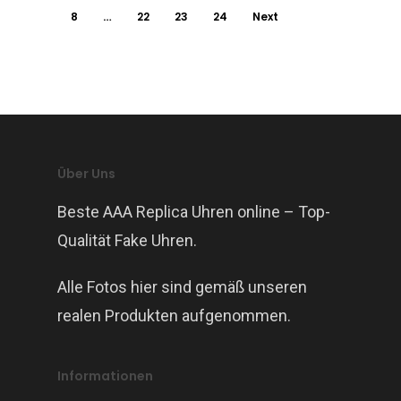
8
…
22
23
24
Next
Über Uns
Beste AAA Replica Uhren online – Top-
Qualität Fake Uhren.
Alle Fotos hier sind gemäß unseren
realen Produkten aufgenommen.
Informationen