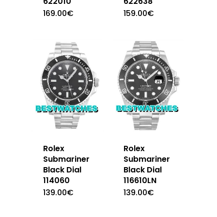
622010
622638
169.00
€
159.00
€
Rolex
Rolex
Submariner
Submariner
Black Dial
Black Dial
114060
116610LN
139.00
€
139.00
€