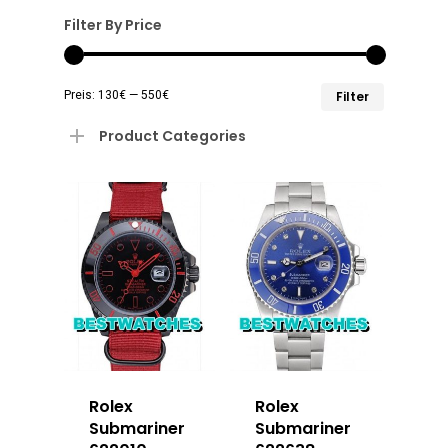
Filter By Price
Min.
Max.
Preis:
130€
—
550€
Filter
Preis
Preis
Product Categories
Rolex
Rolex
Submariner
Submariner