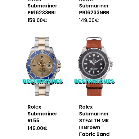
Submariner
Submariner
PR16233BBL
PR16233NBB
159.00
€
149.00
€
Rolex
Rolex
Submariner
Submariner
RL55
STEALTH MK
III Brown
149.00
€
Fabric Band