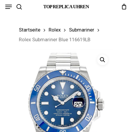
Menu
Skip
TOP REPLICA UHREN
search
to
main
Startseite
Rolex
Submariner
content
Rolex Submariner Blue 116619LB