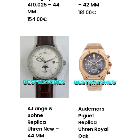
410.025 – 44
– 42 MM
MM
181.00
€
154.00
€
A.Lange &
Audemars
Sohne
Piguet
Replica
Replica
Uhren New –
Uhren Royal
44 MM
Oak