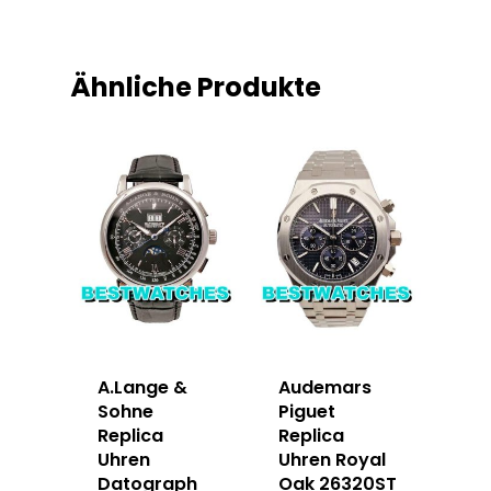
Ähnliche Produkte
A.Lange &
Audemars
Sohne
Piguet
Replica
Replica
Uhren
Uhren Royal
Datograph
Oak 26320ST