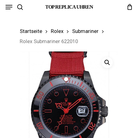
Menu
Skip
TOP REPLICA UHREN
search
to
main
Startseite
Rolex
Submariner
content
Rolex Submariner 622010