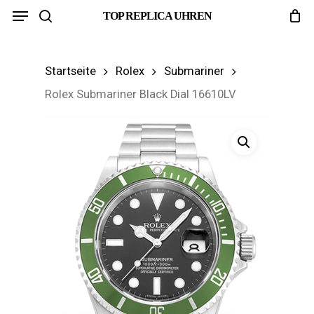
Menu
Skip
TOP REPLICA UHREN
search
to
main
Startseite
Rolex
Submariner
content
Rolex Submariner Black Dial 16610LV