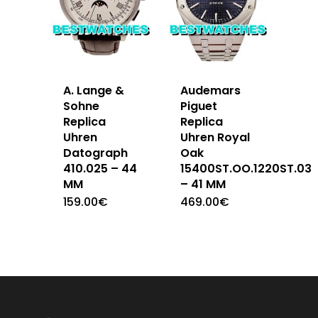
A. Lange &
Audemars
Sohne
Piguet
Replica
Replica
Uhren
Uhren Royal
Datograph
Oak
410.025 – 44
15400ST.OO.1220ST.03
MM
– 41 MM
159.00
€
469.00
€