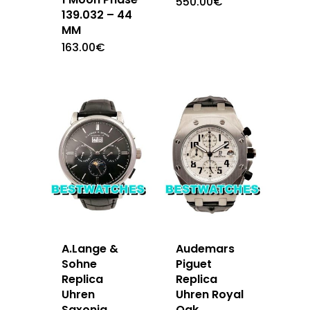
550.00
€
139.032 – 44
MM
163.00
€
A.Lange &
Audemars
Sohne
Piguet
Replica
Replica
Uhren
Uhren Royal
Saxonia
Oak