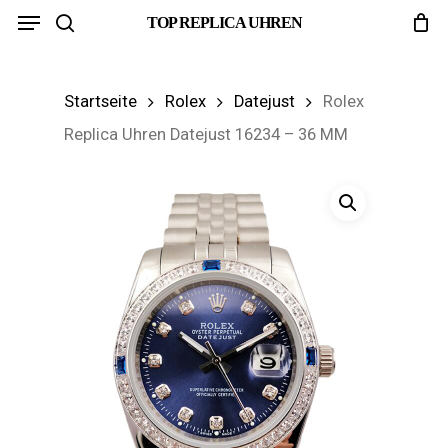
Menu
Skip
TOP REPLICA UHREN
search
to
main
Startseite
Rolex
Datejust
Rolex
content
Replica Uhren Datejust 16234 – 36 MM