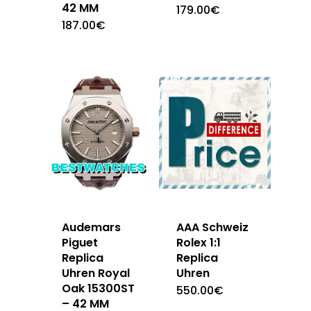
42 MM
179.00
€
187.00
€
Audemars
AAA Schweiz
Piguet
Rolex 1:1
Replica
Replica
Uhren Royal
Uhren
Oak 15300ST
550.00
€
– 42 MM