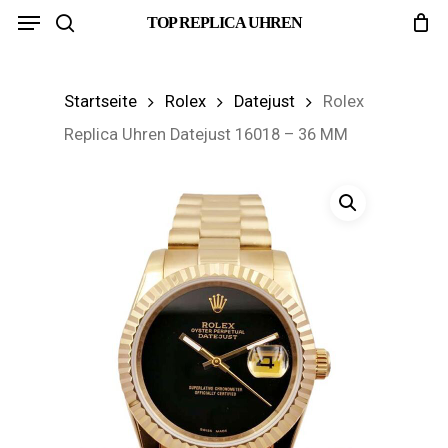
Menu
Skip
TOP REPLICA UHREN
search
to
main
Startseite
Rolex
Datejust
Rolex
content
Replica Uhren Datejust 16018 – 36 MM