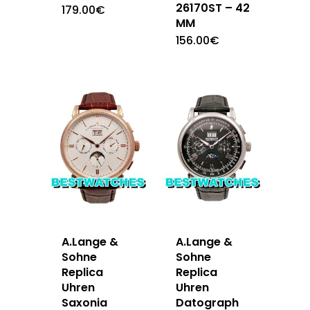
26170ST – 42
179.00
€
MM
156.00
€
A.Lange &
A.Lange &
Sohne
Sohne
Replica
Replica
Uhren
Uhren
Saxonia
Datograph