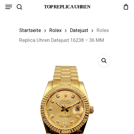
Menu
Skip
TOP REPLICA UHREN
search
to
main
Startseite
Rolex
Datejust
Rolex
content
Replica Uhren Datejust 16238 – 36 MM