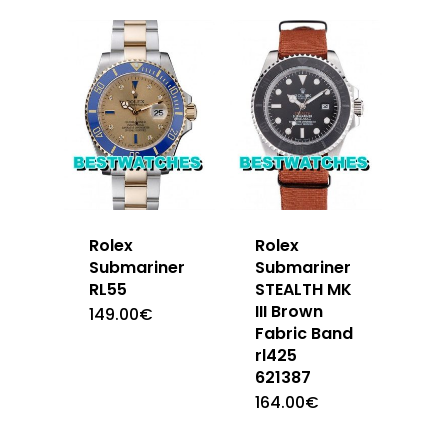
Rolex
Rolex
Submariner
Submariner
RL55
STEALTH MK
III Brown
149.00
€
Fabric Band
rl425
621387
164.00
€