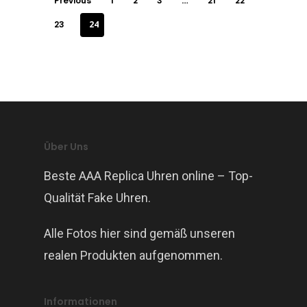
Previous
1
2
3
…
21
22
23
24
Über Uns
Beste AAA Replica Uhren online – Top-
Qualität Fake Uhren.
Alle Fotos hier sind gemäß unseren
realen Produkten aufgenommen.
Informationen