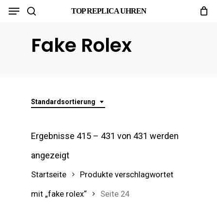
Menu
Skip
TOP REPLICA UHREN
search
to
Fake Rolex
main
content
Standardsortierung
Ergebnisse 415 – 431 von 431 werden
angezeigt
Startseite
Produkte verschlagwortet
mit „fake rolex“
Seite 24