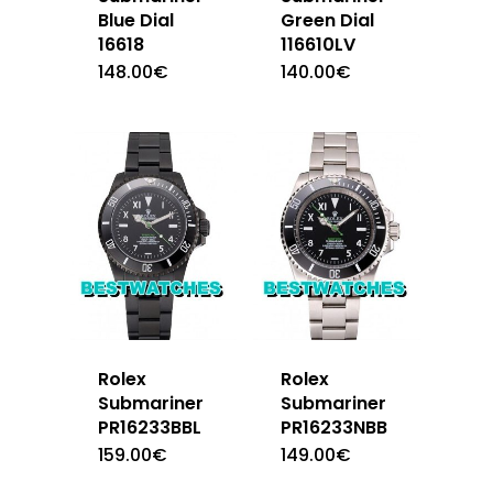
Blue Dial
Green Dial
16618
116610LV
148.00
€
140.00
€
Rolex
Rolex
Submariner
Submariner
PR16233BBL
PR16233NBB
159.00
€
149.00
€