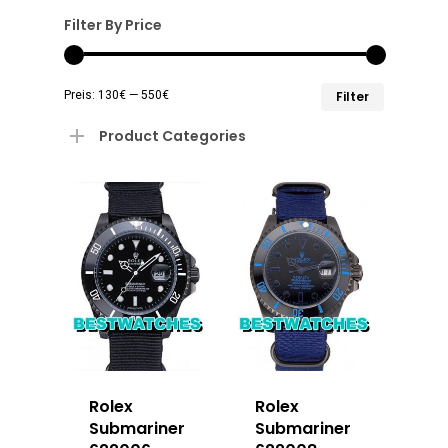
Filter By Price
Min.
Max.
Preis:
130€
—
550€
Filter
Preis
Preis
Product Categories
Rolex
Rolex
Submariner
Submariner