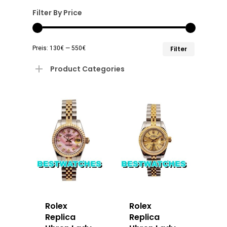
Filter By Price
Min.
Max.
Preis:
130€
—
550€
Filter
Preis
Preis
Product Categories
Rolex
Rolex
Replica
Replica