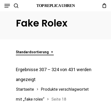
Menu
Skip
TOP REPLICA UHREN
search
to
Fake Rolex
main
content
Standardsortierung
Ergebnisse 307 – 324 von 431 werden
angezeigt
Startseite
Produkte verschlagwortet
mit „fake rolex“
Seite 18