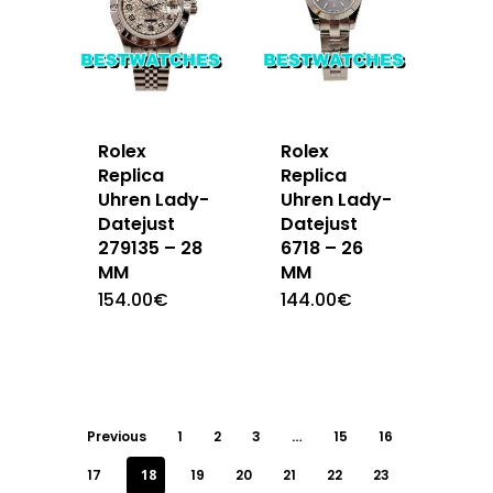
Rolex
Rolex
Replica
Replica
Uhren Lady-
Uhren Lady-
Datejust
Datejust
279135 – 28
6718 – 26
MM
MM
154.00
€
144.00
€
Previous
1
2
3
…
15
16
17
18
19
20
21
22
23