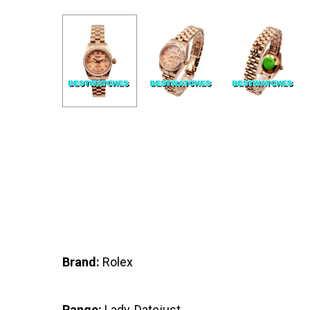
Brand:
Rolex
Range:
Lady-Datejust