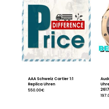
AAA Schweiz Cartier 1:1
Aud
Replica Uhren
Uhr
261
550.00
€
197.