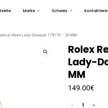
Marke
Schweiz
tseite
Kontaktiere
eplica Uhren Lady-Datejust 179175 – 26 MM
Rolex R
Lady-Da
MM
149.00
€