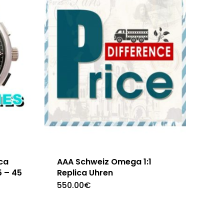
ca
AAA Schweiz Omega 1:1
 – 45
Replica Uhren
550.00
€