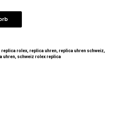
orb
,
replica rolex
,
replica uhren
,
replica uhren schweiz
,
ca uhren
,
schweiz rolex replica