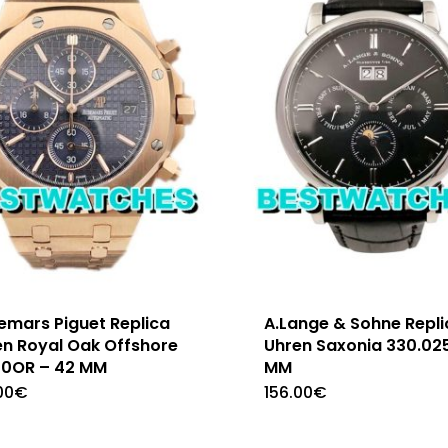
emars Piguet Replica
A.Lange & Sohne Repli
en Royal Oak Offshore
Uhren Saxonia 330.025
70OR – 42 MM
MM
00
€
156.00
€