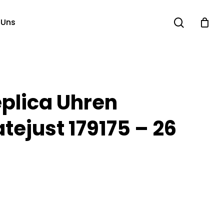
search
 Uns
eplica Uhren
tejust 179175 – 26