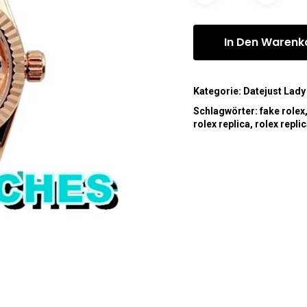
In Den Warenk
Kategorie:
Datejust Lady
Schlagwörter:
fake rolex
rolex replica
,
rolex repli