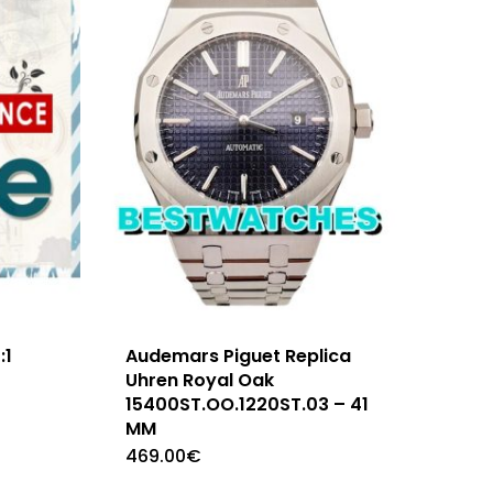
:1
Audemars Piguet Replica
Uhren Royal Oak
15400ST.OO.1220ST.03 – 41
MM
469.00
€