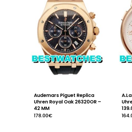
Audemars Piguet Replica
A.L
Uhren Royal Oak 26320OR –
Uhr
42 MM
139
178.00
€
164.