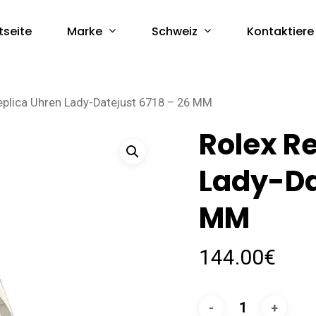
Marke
Schweiz
tseite
Kontaktiere
eplica Uhren Lady-Datejust 6718 – 26 MM
Rolex R
Lady-Da
MM
144.00
€