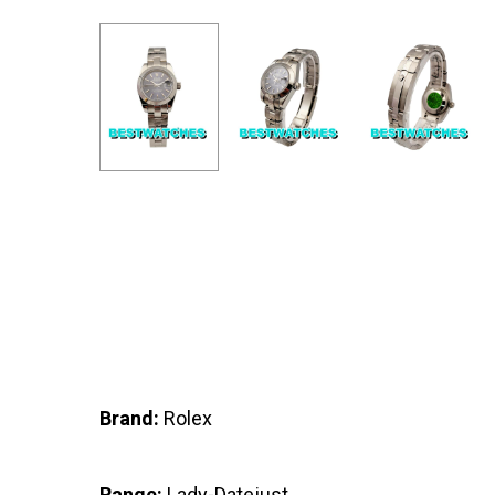
Brand:
Rolex
Range:
Lady-Datejust