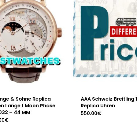
ange & Sohne Replica
AAA Schweiz Breitling 1
en Lange 1 Moon Phase
Replica Uhren
.032 – 44 MM
550.00
€
00
€