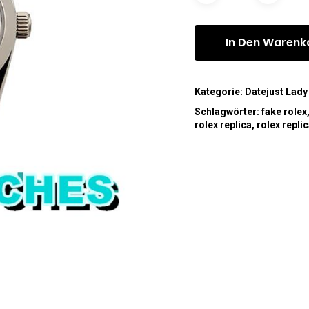
In Den Warenk
Kategorie:
Datejust Lady
Schlagwörter:
fake rolex
rolex replica
,
rolex repli