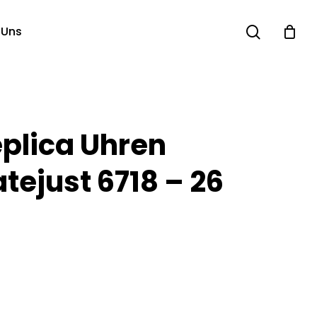
search
 Uns
eplica Uhren
tejust 6718 – 26