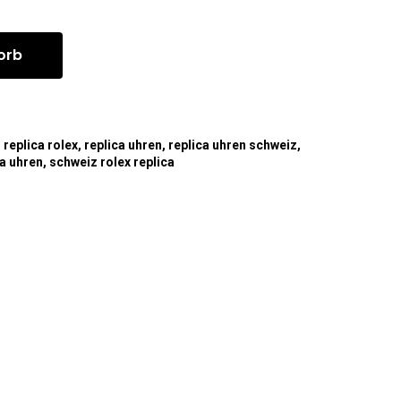
orb
,
replica rolex
,
replica uhren
,
replica uhren schweiz
,
ca uhren
,
schweiz rolex replica