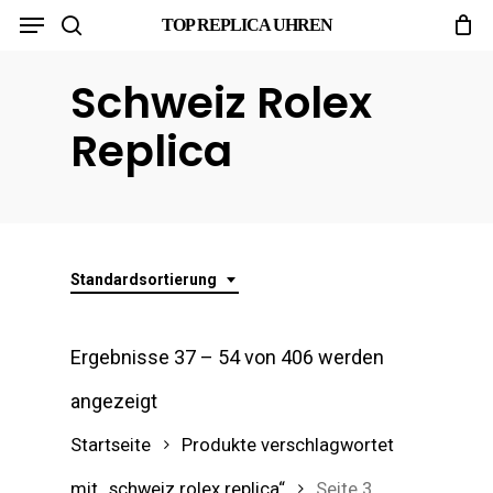
Menu
Skip
TOP REPLICA UHREN
search
to
Schweiz Rolex
main
content
Replica
Standardsortierung
Ergebnisse 37 – 54 von 406 werden
angezeigt
Startseite
Produkte verschlagwortet
mit „schweiz rolex replica“
Seite 3