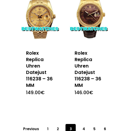
Rolex
Rolex
Replica
Replica
Uhren
Uhren
Datejust
Datejust
116238 – 36
116238 – 36
MM
MM
149.00
€
146.00
€
Previous
1
2
3
4
5
6