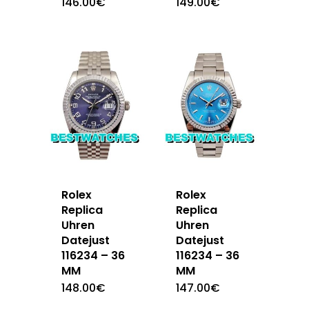
146.00
€
149.00
€
Rolex
Rolex
Replica
Replica
Uhren
Uhren
Datejust
Datejust
116234 – 36
116234 – 36
MM
MM
148.00
€
147.00
€