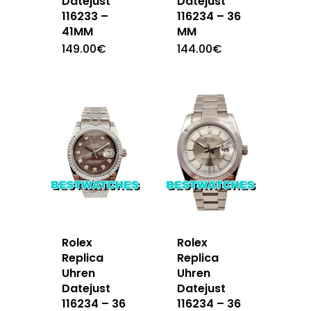
Datejust
Datejust
116233 –
116234 – 36
41MM
MM
149.00
€
144.00
€
Rolex
Rolex
Replica
Replica
Uhren
Uhren
Datejust
Datejust
116234 – 36
116234 – 36