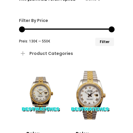
Filter By Price
Min.
Max.
Preis:
130€
—
550€
Filter
Preis
Preis
Product Categories