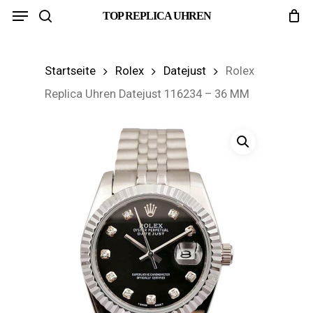
Menu
Skip
TOP REPLICA UHREN
search
to
main
Startseite
Rolex
Datejust
Rolex
content
Replica Uhren Datejust 116234 – 36 MM