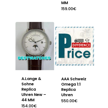
MM
159.00
€
A.Lange &
AAA Schweiz
Sohne
Omega 1:1
Replica
Replica
Uhren New –
Uhren
44 MM
550.00
€
154.00
€